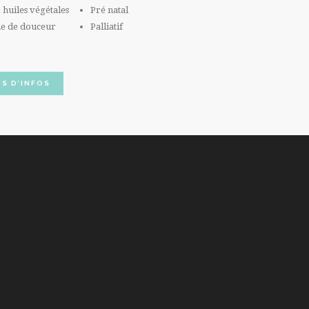
 huiles végétales
Pré natal
le de douceur
Palliatif
S D’INFOS