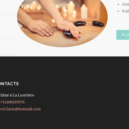
Aux
Bul
PLU
ONTACTS
Situé à La Louvière
+32496189976
col.lucie@hotmail.com