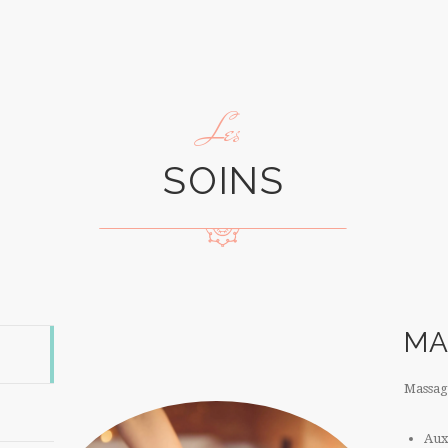
Les
SOINS
MA
Massag
Aux